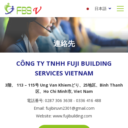
日本語
連絡先
CÔNG TY TNHH FUJI BUILDING
SERVICES VIETNAM
3階、 113 – 115号 Ung Van Khiemどり、25地区、Binh Thanh
区、Ho Chi Minh市, Viet Nam
電話番号:
0
287 306 3638 -
0336 416 488
Email:
fujibiruvn2301@gmail.com
Website:
www.fujibuilding.com