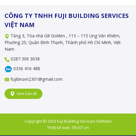
CÔNG TY TNHH FUJI BUILDING SERVICES
VIỆT NAM
Tầng 3, Tòa nhà G8 Golden , 113 – 115 Ung Văn Khiêm,
Phường 25, Quận Bình Thạnh, Thành phố Hồ Chí Minh, Việt
Nam
0287 306 3638
0336 416 488
fujibiruvn2301@gmail.com
Xem bản đồ
Copyright © 2023
Fuji Building Services VietNam
Thiết kế web:
TRUST.vn